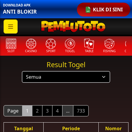
DOWNLOAD APK
KLIK DI SINI
ANTI BLOKIR
SLOT
CASINO
SPORT
TOGEL
TABLE
FISHING
COCK
Result Togel
Page
1
2
3
4
...
733
Tanggal
Periode
Nomor